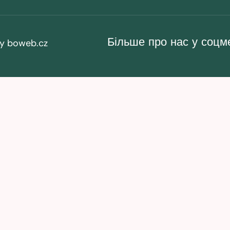
Більше про нас у соц
by
boweb.cz