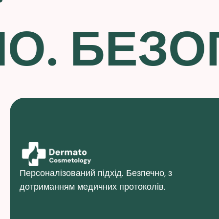
О. БЕЗО
Персоналізований підхід. Безпечно, з
дотриманням медичних протоколів.