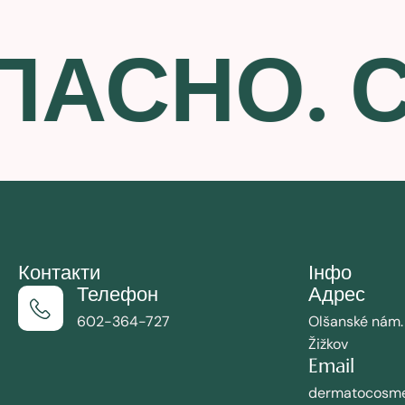
ПАСНО. 
Контакти
Інфо
Телефон
Адрес
602-364-727
Olšanské nám.
Žižkov
Email
dermatocosme