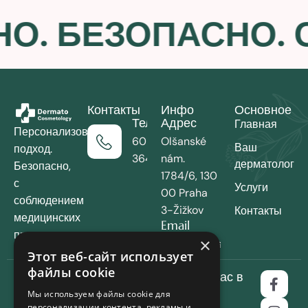
О. БЕЗОПАСНО.
Контакты
Инфо
Основное
Телефон
Адрес
Главная
Персонализованный
602-
Olšanské
Ваш
подход.
364-727
nám.
дерматолог
Безопасно,
1784/6, 130
с
Услуги
00 Praha
соблюдением
3-Žižkov
Контакты
медицинских
Email
протоколов.
×
dermatocosmetology.cz@gm
Этот веб-сайт использует
файлы cookie
Больше о нас в
Copyright © 2025 All
соцсетях
Мы используем файлы cookie для
Rights Reserved. Powered
персонализации контента, рекламы и